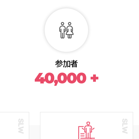
み
参加者
VIEW MORE
40,000 +
CONFERENCE
APPLICATION