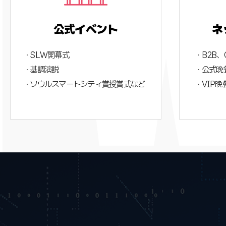
公式イベント
ネ
· SLW開幕式
· B2
· 基調演説
· 公式
· ソウルスマートシティ賞授賞式など
· VIP晩