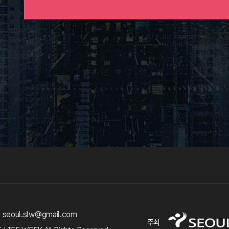
 seoul.slw@gmail.com
주최