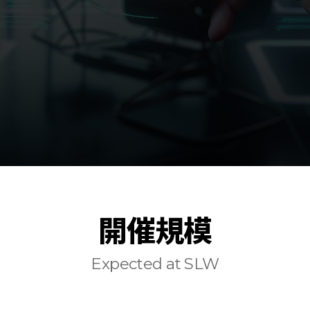
開催規模
Expected at SLW
Smart Life Week