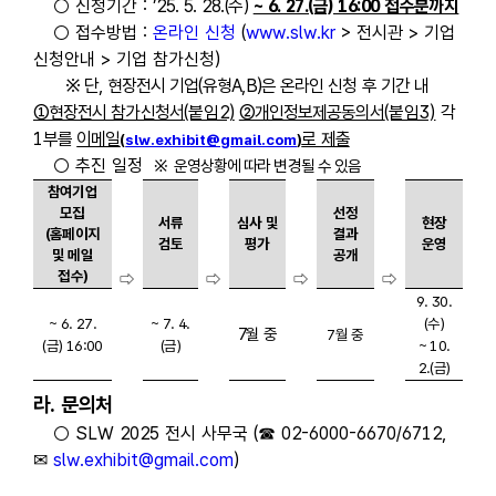
○ 신청기간 :
’25. 5. 28.(수)
~ 6. 27.(금) 16:00 접수분까지
○ 접수방법 :
온라인 신청
(
www.slw.kr
> 전시관 > 기업
신청안내 > 기업 참가신청)
※ 단, 현장전시 기업(유형A,B)은 온라인 신청 후 기간 내
①현장전시 참가신청서
(붙임2)
②개인정보제공동의서
(붙임3)
각
1
부를
이메일
로 제출
(
slw.exhibit@gmail.com
)
○ 추진 일정
※ 운영상황에 따라 변경될 수 있음
참여기업
모집
선정
서류
심사 및
현장
(홈페이지
결과
검토
평가
운영
및 메일
공개
접수)
⇨
⇨
⇨
⇨
9. 30.
~ 6. 27.
~ 7. 4.
(수)
7월 중
7월 중
(금) 16:00
(금)
~ 10.
2.(금)
라
.
문의처
○ SLW 2025 전시 사무국
(
☎
02-6000-6670/6712,
✉
slw.exhibit@gmail.com
)