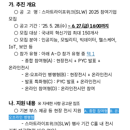
가
. 추진
개요
○ 공 고 명
: 스마트라이프위크(SLW) 2025 참여기업
모집
○ 공고 기간
:
’25. 5. 28.(수)
~ 6. 27.(금) 16:00까지
○ 모집 대상
: 국내외 혁신기업 최대 150개사
○ 모집 분야 : 인공지능, 모빌리티, 빅데이터, 헬스케어,
IoT, 보안 등
○ 참가 유형 : 아래 A~D 참가 유형 중
택 1
- 종합 참여형(A) : 현장전시 + PYC 발표 +
온라인전시
- 온·오프라인 병행형(B) : 현장전시 + 온라인전시
- 발표 특화형(C) : PYC 발표 + 온라인전시
- 온라인 참여형(D) : 온라인전시만 참여
나.
지원 내용
※ 자세한 사항 공고문 참조
○ 기본 부스 제공 등 현장 전시 지원
A. 종합 참여형
B. 온
·
오프라인 병행형
- 스마트라이프위크(SLW) 행사 기간 C홀 내 전시