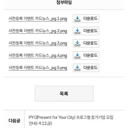
첨부파일
사전등록 이벤트 카드뉴스_pg.1.png
다운로드
사전등록 이벤트 카드뉴스_pg.2.png
다운로드
사전등록 이벤트 카드뉴스_pg.3.png
다운로드
사전등록 이벤트 카드뉴스_pg.4.png
다운로드
사전등록 이벤트 카드뉴스_pg.5.png
다운로드
목록
PYC(Present for Your City) 프로그램 참가기업 모집
다음글
안내(~9.12.금)