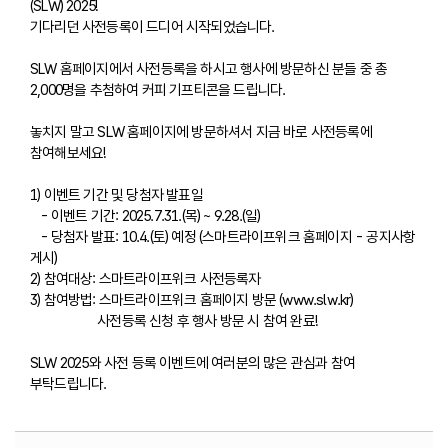
(SLW) 2025!
기다리던 사전등록이 드디어 시작되었습니다.
SLW 홈페이지에서 사전등록을 하시고 행사에 방문하신 분들 중 총
2,000명을 추첨하여 커피 기프티콘을 드립니다.
놓치지 말고 SLW 홈페이지에 방문하셔서 지금 바로 사전등록에
참여해보세요!
1) 이벤트 기간 및 당첨자 발표일
- 이벤트 기간: 2025.7.31.(목) ~ 9.28.(일)
- 당첨자 발표: 10.4.(토) 예정 (스마트라이프위크 홈페이지 - 공지사항
게시)
2) 참여대상: 스마트라이프위크 사전등록자
3) 참여방법: 스마트라이프위크 홈페이지 방문 (www.slw.kr)
사전등록 신청 후 행사 방문 시 참여 완료!
SLW 2025와 사전 등록 이벤트에 여러분의 많은 관심과 참여
부탁드립니다.