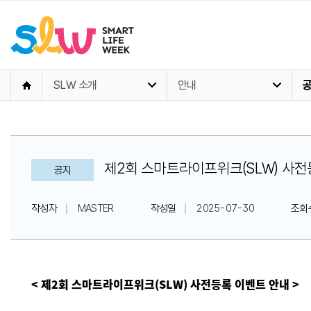
SLW 소개
안내
제2회 스마트라이프위크(SLW) 사전
공지
작성자
MASTER
작성일
2025-07-30
조회
< 제2회 스마트라이프위크(SLW) 사전등록 이벤트 안내 >