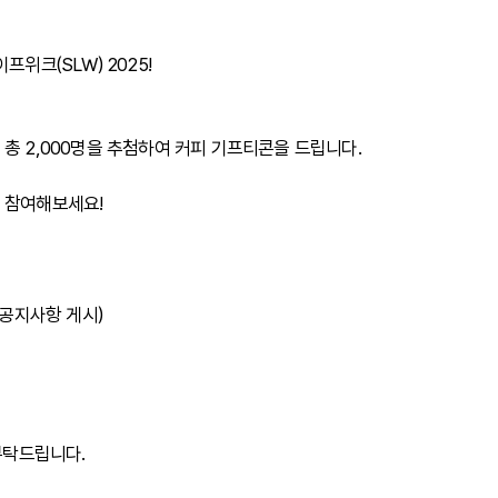
위크(SLW) 2025!
총 2,000명을 추첨하여 커피 기프티콘을 드립니다.
 참여해보세요!
 공지사항 게시)
부탁드립니다.