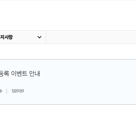
공지사항
등록 이벤트 안내
수
58989