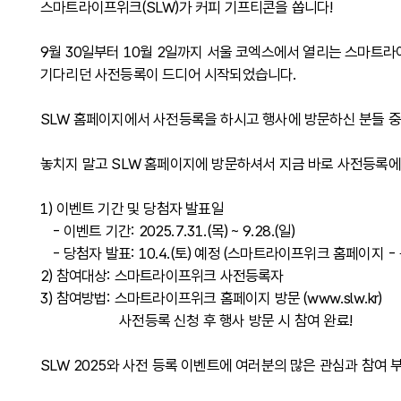
스마트라이프위크(SLW)가 커피 기프티콘을 쏩니다!
9월 30일부터 10월 2일까지 서울 코엑스에서 열리는 스마트라이프
기다리던 사전등록이 드디어 시작되었습니다.
SLW 홈페이지에서 사전등록을 하시고 행사에 방문하신 분들 중 
놓치지 말고 SLW 홈페이지에 방문하셔서 지금 바로 사전등록에
1) 이벤트 기간 및 당첨자 발표일
- 이벤트 기간: 2025.7.31.(목) ~ 9.28.(일)
- 당첨자 발표: 10.4.(토) 예정 (스마트라이프위크 홈페이지 -
2) 참여대상: 스마트라이프위크 사전등록자
3) 참여방법: 스마트라이프위크 홈페이지 방문 (www.slw.kr)
사전등록 신청 후 행사 방문 시 참여 완료!
SLW 2025와 사전 등록 이벤트에 여러분의 많은 관심과 참여 