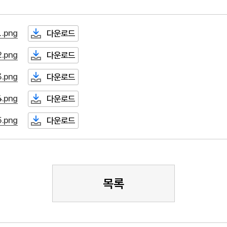
.png
다운로드
.png
다운로드
.png
다운로드
.png
다운로드
.png
다운로드
목록