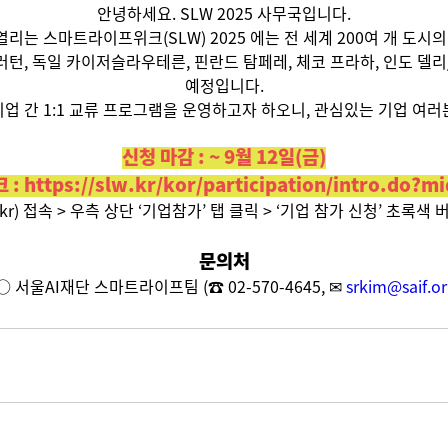
안녕하세요. SLW 2025 사무국입니다.
(목) 열리는 스마트라이프위크(SLW) 2025 에는 전 세계 200여 개 도
에는 미국 풀러턴, 독일 카이저슬라우테른, 핀란드 탐페레, 체코 프라하, 인
예정입니다.
업 간 1:1 교류 프로그램을 운영하고자 하오니, 관심있는 기업 여러
신청 마감 : ~ 9월 12일(금)
 :
https://slw.kr/kor/participation/intro.do?m
kr) 접속 > 우측 상단 ‘기업참가’ 탭 클릭 > ‘기업 참가 신청’ 초록색
문의처
○ 서울AI재단 스마트라이프팀
(
☎
02-570-4645, ✉
srkim@saif.or