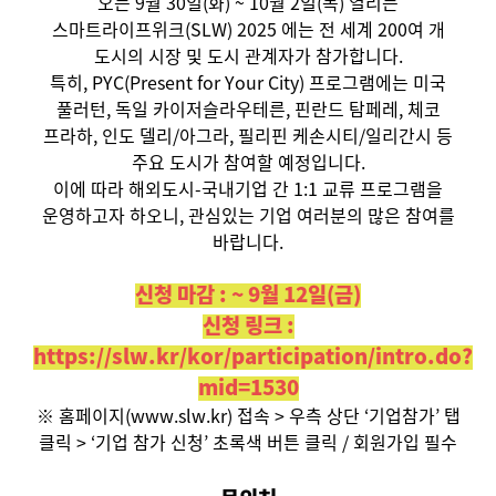
오는 9월 30일(화) ~ 10월 2일(목) 열리는
스마트라이프위크(SLW) 2025 에는 전 세계 200여 개
도시의 시장 및 도시 관계자가 참가합니다.
특히, PYC(Present for Your City) 프로그램에는 미국
풀러턴, 독일 카이저슬라우테른, 핀란드 탐페레, 체코
프라하, 인도 델리/아그라, 필리핀 케손시티/일리간시 등
주요 도시가 참여할 예정입니다.
이에 따라 해외도시-국내기업 간 1:1 교류 프로그램을
운영하고자 하오니, 관심있는 기업 여러분의 많은 참여를
바랍니다.
신청 마감 : ~ 9월 12일(금)
신청 링크 :
https://slw.kr/kor/participation/intro.do?
mid=1530
※ 홈페이지(www.slw.kr) 접속 > 우측 상단 ‘기업참가’ 탭
클릭 > ‘기업 참가 신청’ 초록색 버튼 클릭 / 회원가입 필수