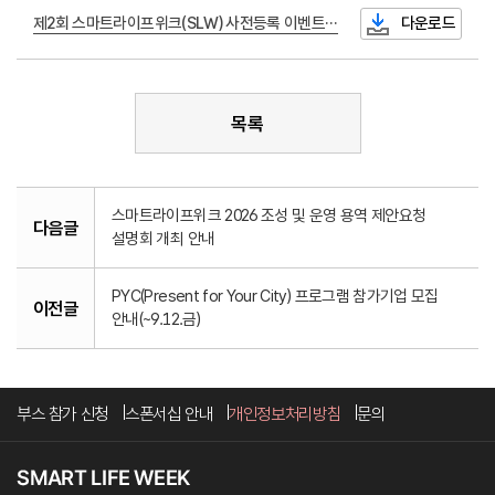
제2회 스마트라이프위크(SLW) 사전등록 이벤트 당첨자 명단.xlsx
다운로드
목록
스마트라이프위크 2026 조성 및 운영 용역 제안요청
다음글
설명회 개최 안내
PYC(Present for Your City) 프로그램 참가기업 모집
이전글
안내(~9.12.금)
부스 참가 신청
스폰서십 안내
개인정보처리방침
문의