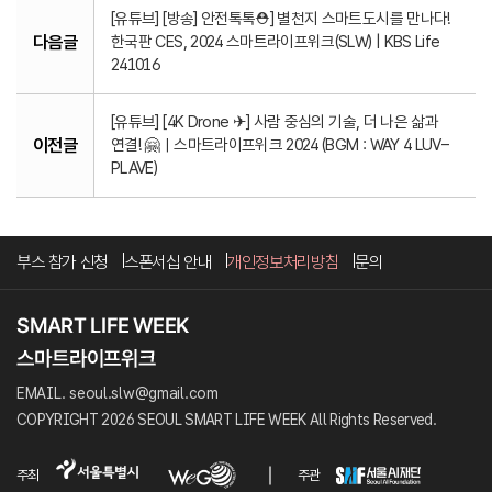
[유튜브] [방송] 안전톡톡⛑️] 별천지 스마트도시를 만나다!
다음글
한국판 CES, 2024 스마트라이프위크(SLW) | KBS Life
241016
[유튜브] [4K Drone ✈] 사람 중심의 기술, 더 나은 삶과
이전글
연결! 🤗ㅣ스마트라이프위크 2024 (BGM : WAY 4 LUV–
PLAVE)
부스 참가 신청
스폰서십 안내
개인정보처리방침
문의
EMAIL. seoul.slw@gmail.com
COPYRIGHT 2026 SEOUL SMART LIFE WEEK All Rights Reserved.
주최
주관