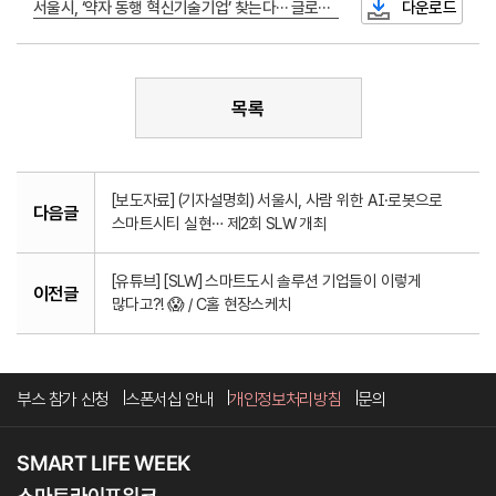
서울시, ‘약자 동행 혁신기술기업’ 찾는다… 글로벌 진출 적극 지원.pdf
다운로드
목록
[보도자료] (기자설명회) 서울시, 사람 위한 AI·로봇으로
다음글
스마트시티 실현… 제2회 SLW 개최
[유튜브] [SLW] 스마트도시 솔루션 기업들이 이렇게
이전글
많다고?! 😱 / C홀 현장스케치
부스 참가 신청
스폰서십 안내
개인정보처리방침
문의