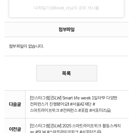
대학일기(@kicatt_n)님의 공유 게시물
첨부파일
첨부파일이 없습니다.
목록
[인스타그램] [SLW] Smart life week 1일차💚 다양한
다음글
컨퍼런스가 진행됐어요!! #서울AI재단 #
스마트라이프위크 #컨퍼런스 #포럼 #서포터즈🤗
[인스타그램] [SLW] 2025 스마트라이프위크 활동스케치
이전글
✏️ #SLW #스마트라이프위크 #서포터즈😃