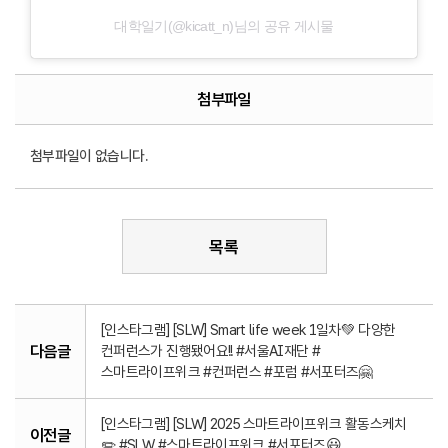
대학일기(@kicatt_n)님의 공유 게시물
첨부파일
첨부파일이 없습니다.
목록
[인스타그램] [SLW] Smart life week 1일차💚 다양한
다음글
컨퍼런스가 진행됐어요!! #서울AI재단 #
스마트라이프위크 #컨퍼런스 #포럼 #서포터즈🤗
[인스타그램] [SLW] 2025 스마트라이프위크 활동스케치
이전글
✏️ #SLW #스마트라이프위크 #서포터즈😃