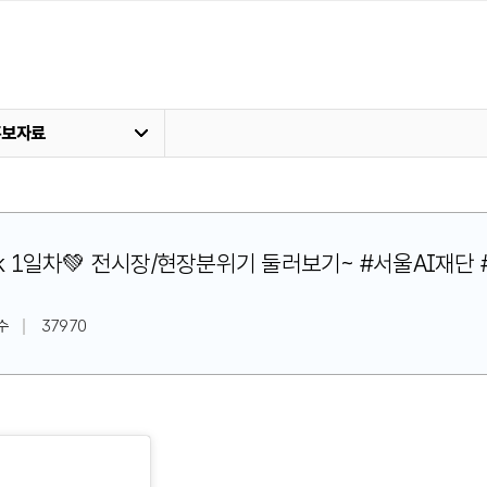
홍보자료
fe week 1일차💚 전시장/현장분위기 둘러보기~ #서울A
수
37970