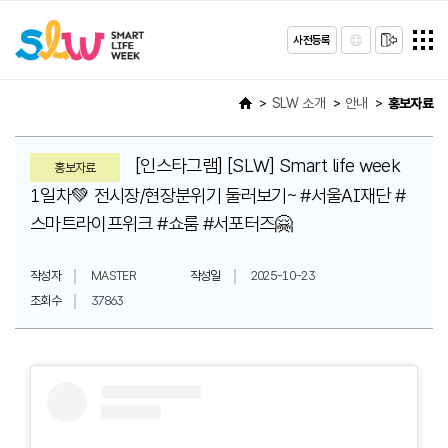
사전등록
SLW 소개
안내
홍보자료
[인스타그램] [SLW] Smart life week
홍보자료
1일차💚 전시장/현장분위기 둘러보기~ #서울AI재단 #
스마트라이프위크 #쇼룸 #서포터즈🤗
작성자
MASTER
작성일
2025-10-23
조회수
37863