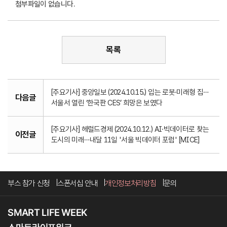
첨부파일이 없습니다.
목록
[주요기사] 중앙일보 (2024.10.15.) 입는 로봇·미래형 집…
다음글
서울서 열린 ‘한국판 CES’ 희망은 보였다
[주요기사] 헤럴드경제 (2024.10.12.) AI·빅데이터로 찾는
이전글
도시의 미래…내달 11일 '서울 빅데이터 포럼' [MICE]
부스 참가 신청
스폰서십 안내
개인정보처리방침
문의