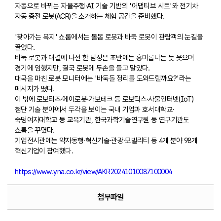
자동으로 바뀌는 자율주행·AI 기술 기반의 '어댑티브 시트'와 전기차
자동 충전 로봇(ACR)을 소개하는 체험 공간을 준비했다.
'찾아가는 복지' 쇼룸에서는 돌봄 로봇과 바둑 로봇이 관람객의 눈길을
끌었다.
바둑 로봇과 대결에 나선 한 남성은 초반에는 흥미롭다는 듯 웃으며
경기에 임했지만, 결국 로봇에 두손을 들고 말았다.
대국을 마친 로봇 모니터에는 '바둑돌 정리를 도와드릴까요?'라는
메시지가 떴다.
이 밖에 로보티즈·에이로봇·가보테크 등 로보틱스·사물인터넷(IoT)
첨단 기술 분야에서 두각을 보이는 국내 기업과 호서대학교·
숙명여자대학교 등 교육기관, 한국과학기술연구원 등 연구기관도
쇼룸을 꾸몄다.
기업전시관에는 약자동행·혁신기술·관광·모빌리티 등 4개 분야 98개
혁신기업이 참여했다.
https://www.yna.co.kr/view/AKR20241010087100004
첨부파일