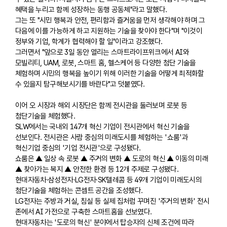
혜택을 누리고 함께 성장하는 동행 공동체"라고 말했다.
그는 또 "시민 행복과 안전, 편리함과 즐거움을 먼저 생각해야 하며 그
다음에 이를 가능하게 하고 지원하는 기술을 찾아야 한다"며 "이것이
정부와 기업, 학계가 협력해야 할 일"이라고 강조했다.
그러면서 "앞으로 3일 동안 열리는 스마트라이프위크에서 AI와
모빌리티, UAM, 로봇, 스마트 홈, 헬스케어 등 다양한 첨단 기술을
체험하며 시민의 행복을 높이기 위해 이러한 기술을 어떻게 최적화할
수 있을지 탐구해보시기를 바란다"고 덧붙였다.
이어 오 시장과 해외 시장단은 함께 전시관을 둘러보며 로봇 등
첨단기술을 체험했다.
SLW에서는 국내외 147개 혁신 기업이 전시관에서 혁신 기술을
선보인다. 전시관은 사람 중심의 미래도시를 체험하는 '쇼룸'과
혁신기업 중심의 '기업 전시관'으로 구성됐다.
쇼룸은 ▲ 일상 속 로봇 ▲ 주거의 변화 ▲ 도로의 혁신 ▲ 이동의 미래
▲ 찾아가는 복지 ▲ 안전한 환경 등 12개 주제로 구성됐다.
현대자동차·삼성전자·LG전자·SK텔레콤 등 49개 기업이 미래도시의
첨단기술을 체험하는 콘셉트 공간을 조성했다.
LG전자는 주방과 거실, 침실 등 실제 집처럼 꾸며진 '주거의 변화' 전시
존에서 AI 가전으로 구축한 스마트홈을 선보였다.
현대자동차는 '도로의 혁신' 분야에서 탑승자의 신체 조건에 따라