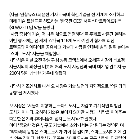
(서울=연합뉴스) 최윤선 기자 = 국내 혁신기업을 전 세계에 소개하고
미래 기술 트렌드를 선도하는 '한국판 CES' 서울스마트라이프위크
(SLW)가 10일 막을 올렸다.
'사람 중심의 기술, 더 나은 삶으로 연결하다'를 주제로 사흘간 열리는
이번 행사에는 전 세계 72개국 115개 도시·기관이 참가해 최신
트렌드와 아이디어를 공유하고 기술과 사람을 연결해 삶의 질을 높이는
'스마트도시' 서울을 체험한다.
개막식은 이날 오전 강남구 삼성동 코엑스에서 오세훈 시장과 최호정
서울시의회 의장을 비롯해 해외 도시 시장단과 국내 대기업 관계자 등
200여 명이 참석한 가운데 열렸다.
개막식 기조연사로 나선 오 시장은 기술 발전의 지향점으로 '약자와의
동행'을 제시했다.
오 시장은 "서울이 지향하는 스마트도시는 차갑고 기계적인 최첨단
도시가 아니다. 오히려 기술은 보이지 않지만 사람과 사람을 이어주는
따뜻한 온기와 휴머니즘이 넘치는 도시"라고 말했다.
이어 "중요한 것은 누구도 기술에서 소외돼서는 안 된다는 것"이라며
"약자와의 동행은 스마트도시가 가야 할 길이고, 스마트도시이기에 갈
수 있는 길이다. 서울시가 꿈꾸는 스마트도시는 모든 사람이 디지털의