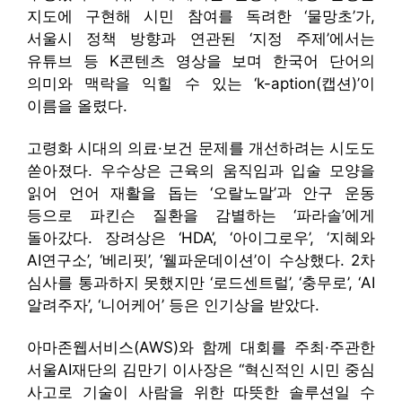
지도에 구현해 시민 참여를 독려한 ‘물망초’가,
서울시 정책 방향과 연관된 ‘지정 주제’에서는
유튜브 등 K콘텐츠 영상을 보며 한국어 단어의
의미와 맥락을 익힐 수 있는 ‘k-aption(캡션)’이
이름을 올렸다.
고령화 시대의 의료·보건 문제를 개선하려는 시도도
쏟아졌다. 우수상은 근육의 움직임과 입술 모양을
읽어 언어 재활을 돕는 ‘오랄노말’과 안구 운동
등으로 파킨슨 질환을 감별하는 ‘파라솔’에게
돌아갔다. 장려상은 ‘HDA’, ‘아이그로우’, ‘지혜와
AI연구소’, ‘베리핏’, ‘웰파운데이션’이 수상했다. 2차
심사를 통과하지 못했지만 ‘로드센트럴’, ‘충무로’, ‘AI
알려주자’, ‘니어케어’ 등은 인기상을 받았다.
아마존웹서비스(AWS)와 함께 대회를 주최·주관한
서울AI재단의 김만기 이사장은 “혁신적인 시민 중심
사고로 기술이 사람을 위한 따뜻한 솔루션일 수