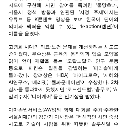
지도에 구현해 시민 참여를 독려한 ‘물망초’가,
서울시 정책 방향과 연관된 ‘지정 주제’에서는
유튜브 등 K콘텐츠 영상을 보며 한국어 단어의
의미와 맥락을 익힐 수 있는 ‘k-aption(캡션)’이
이름을 올렸다.
고령화 시대의 의료·보건 문제를 개선하려는 시도도
쏟아졌다. 우수상은 근육의 움직임과 입술 모양을
읽어 언어 재활을 돕는 ‘오랄노말’과 안구 운동
등으로 파킨슨 질환을 감별하는 ‘파라솔’에게
돌아갔다. 장려상은 ‘HDA’, ‘아이그로우’, ‘지혜와
AI연구소’, ‘베리핏’, ‘웰파운데이션’이 수상했다. 2차
심사를 통과하지 못했지만 ‘로드센트럴’, ‘충무로’, ‘AI
알려주자’, ‘니어케어’ 등은 인기상을 받았다.
아마존웹서비스(AWS)와 함께 대회를 주최·주관한
서울AI재단의 김만기 이사장은 “혁신적인 시민 중심
사고로 기술이 사람을 위한 따뜻한 솔루션일 수