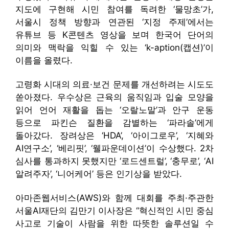
지도에 구현해 시민 참여를 독려한 ‘물망초’가,
서울시 정책 방향과 연관된 ‘지정 주제’에서는
유튜브 등 K콘텐츠 영상을 보며 한국어 단어의
의미와 맥락을 익힐 수 있는 ‘k-aption(캡션)’이
이름을 올렸다.
고령화 시대의 의료·보건 문제를 개선하려는 시도도
쏟아졌다. 우수상은 근육의 움직임과 입술 모양을
읽어 언어 재활을 돕는 ‘오랄노말’과 안구 운동
등으로 파킨슨 질환을 감별하는 ‘파라솔’에게
돌아갔다. 장려상은 ‘HDA’, ‘아이그로우’, ‘지혜와
AI연구소’, ‘베리핏’, ‘웰파운데이션’이 수상했다. 2차
심사를 통과하지 못했지만 ‘로드센트럴’, ‘충무로’, ‘AI
알려주자’, ‘니어케어’ 등은 인기상을 받았다.
아마존웹서비스(AWS)와 함께 대회를 주최·주관한
서울AI재단의 김만기 이사장은 “혁신적인 시민 중심
사고로 기술이 사람을 위한 따뜻한 솔루션일 수