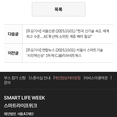
목록
[주요기사] 서울신문 (2025.10.01.) "한국 신기술 속도 세계
다음글
최고 수준... AI 확산에 소외된 계층 배려 필요"
[주요기사] 연합뉴스 (2025.10.02.) 서울시 스마트기술
이전글
'시민혁신상' 1위에 CJ올리브네트웍스
부스 참가 신청
스폰서십 안내
개인정보처리방침
서비스이용약관
문의
재단법인 서울AI재단