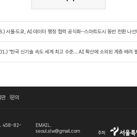
.28.) 서울·도쿄, AI·데이터 행정 협력 공식화…스마트도시 동반 전환 나
.01.) "한국 신기술 속도 세계 최고 수준... AI 확산에 소외된 계층 배려 
약관
문의
458-82-
EMAIL.
seoul.slw@gmail.com
주최