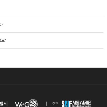
선다
필요"
주관