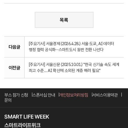
목록
[주요기사] 서울경제 (2026.4.28.) 서울·도쿄, AI·데이터
다음글
행정 협력 공식화…스마트도시 동반 전환 나선다
[주요기사] 서울신문 (2025.10.01.) "한국 신기술 속도 세계
이전글
최고 수준... AI 확산에 소외된 계층 배려 필요"
부스 참가 신청
스폰서십 안내
개인정보처리방침
서비스이용약관
문의