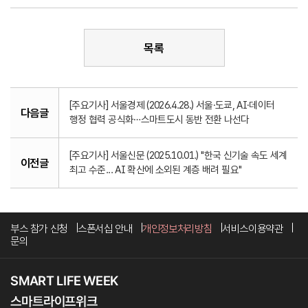
목록
[주요기사] 서울경제 (2026.4.28.) 서울·도쿄, AI·데이터
다음글
행정 협력 공식화…스마트도시 동반 전환 나선다
[주요기사] 서울신문 (2025.10.01.) "한국 신기술 속도 세계
이전글
최고 수준... AI 확산에 소외된 계층 배려 필요"
부스 참가 신청
스폰서십 안내
개인정보처리방침
서비스이용약관
문의