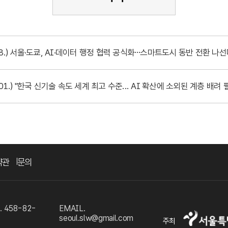
.28.) 서울·도쿄, AI·데이터 행정 협력 공식화…스마트도시 동반 전환 나
.01.) "한국 신기술 속도 세계 최고 수준... AI 확산에 소외된 계층 배려 
약관
문의
458-82-
EMAIL.
seoul.slw@gmail.com
주최