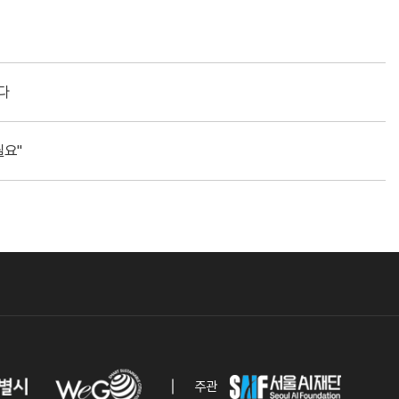
선다
필요"
주관