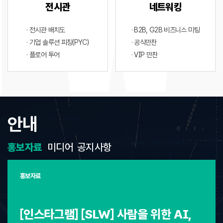
전시관
네트워킹
· 전시관 배치도
· B2B, G2B 비즈니스 미팅
· 기업 솔루션 피칭(PYC)
· 공식만찬
· 플로어 투어
· VIP 만찬
안내
홍보자료
미디어
공지사항
홍보자료
[인스타그램] [SLW] 사람을 위한 AI,