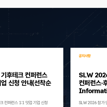
공지사항
울 기후테크 컨퍼런스
SLW 202
 기업 신청 안내(선착순
컨퍼런스·후원)
Informat
크 컨퍼런스 1:1 밋업 기업 신청
SLW 2026 참가