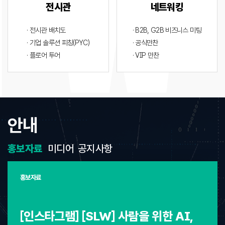
전시관
네트워킹
· 전시관 배치도
· B2B, G2B 비즈니스 미팅
· 기업 솔루션 피칭(PYC)
· 공식만찬
· 플로어 투어
· VIP 만찬
안내
홍보자료
미디어
공지사항
홍보자료
[인스타그램] [SLW] 사람을 위한 AI,