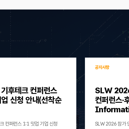
공지사항
울 기후테크 컨퍼런스
SLW 202
 기업 신청 안내(선착순
컨퍼런스·후원)
Informat
크 컨퍼런스 1:1 밋업 기업 신청
SLW 2026 참가