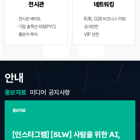
전시관
네트워킹
· 전시관 배치도
· B2B, G2B 비즈니스 미팅
· 기업 솔루션 피칭(PYC)
· 공식만찬
· 플로어 투어
· VIP 만찬
안내
홍보자료
미디어
공지사항
홍보자료
[인스타그램] [SLW] 사람을 위한 AI,