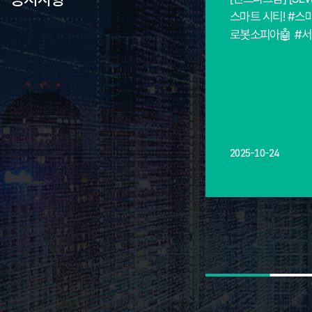
스마트 시티! #스마
로봇소피아🤖 #
2025-10-24