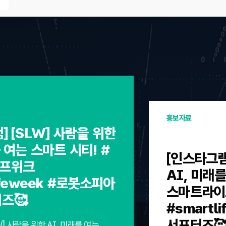
홍보자료
] [SLW] 사람을 위한
 여는 스마트 시티! #
[인스타그램
프위크
AI, 미래를
ifeweek #로봇소피아
스마트라이
터즈🥰
#smartl
서포터즈
W] 사람을 위한 AI, 미래를 여는