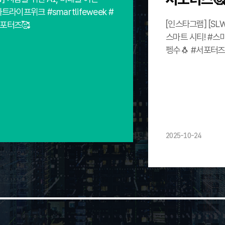
트라이프위크 #smartlifeweek #
[인스타그램] [SL
서포터즈🥰
스마트 시티! #스마
펭수🐧 #서포터즈
2025-10-24