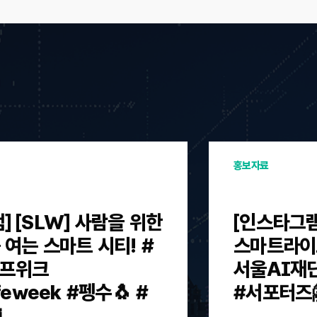
홍보자료
] [SLW] 사람을 위한
[인스타그램]
 여는 스마트 시티! #
스마트라이프
프위크
서울AI재
ifeweek #펭수🐧 #
#서포터즈
