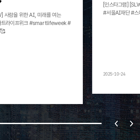
[인스타그램] [SL
#서울AI재단 #
W] 사람을 위한 AI, 미래를 여는
트라이프위크 #smartlifeweek #
🥰
2025-10-24