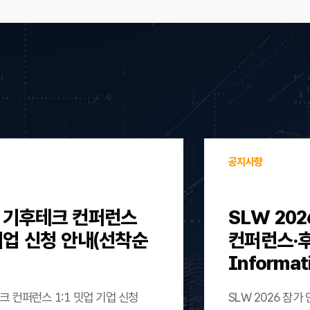
공지사항
울 기후테크 컨퍼런스
SLW 202
 기업 신청 안내(선착순
컨퍼런스·후원)
Informat
크 컨퍼런스 1:1 밋업 기업 신청
SLW 2026 참가