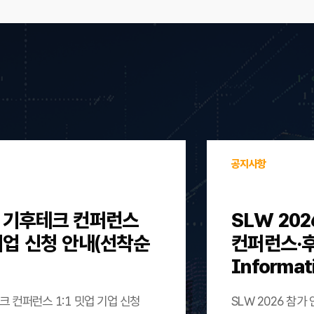
공지사항
울 기후테크 컨퍼런스
SLW 202
 기업 신청 안내(선착순
컨퍼런스·후원)
Informat
크 컨퍼런스 1:1 밋업 기업 신청
SLW 2026 참가