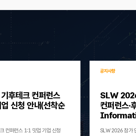
공지사항
울 기후테크 컨퍼런스
SLW 202
 기업 신청 안내(선착순
컨퍼런스·후원)
Informat
크 컨퍼런스 1:1 밋업 기업 신청
SLW 2026 참가