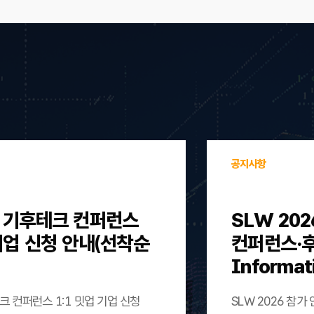
공지사항
울 기후테크 컨퍼런스
SLW 202
 기업 신청 안내(선착순
컨퍼런스·후원)
Informat
크 컨퍼런스 1:1 밋업 기업 신청
SLW 2026 참가