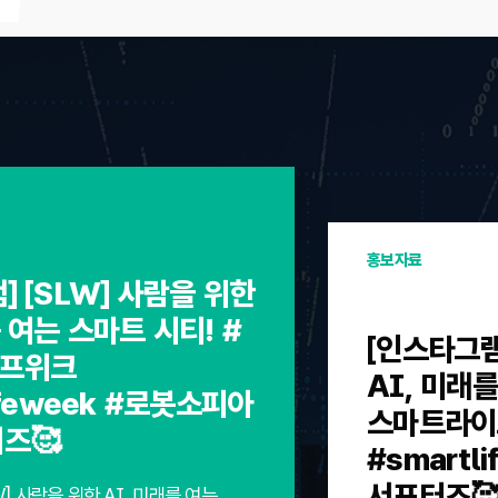
홍보자료
] [SLW] 사람을 위한
 여는 스마트 시티! #
[인스타그램
프위크
AI, 미래를
ifeweek #로봇소피아
스마트라이
터즈🥰
#smartl
서포터즈
W] 사람을 위한 AI, 미래를 여는