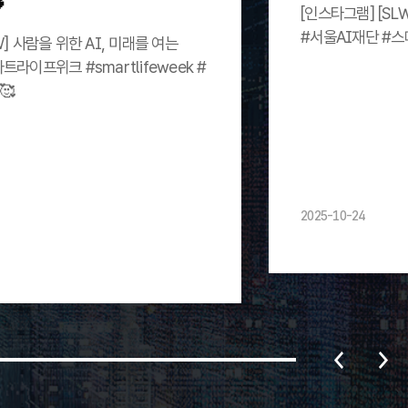
[인스타그램] [SL
#서울AI재단 #
W] 사람을 위한 AI, 미래를 여는
트라이프위크 #smartlifeweek #
🥰
2025-10-24