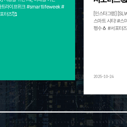
트라이프위크 #smartlifeweek #
[인스타그램] [SL
서포터즈🥰
스마트 시티! #스마
펭수🐧 #서포터즈
2025-10-24