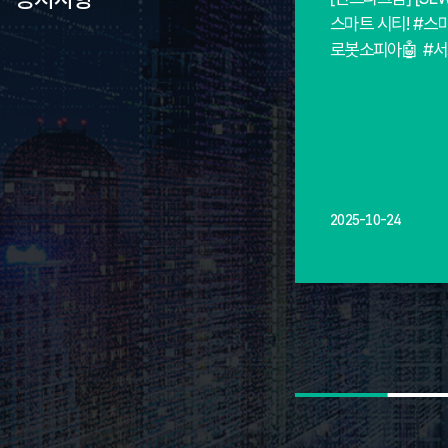
스마트 시티! #스마
로봇소피아🤖 #
2025-10-24