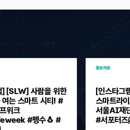
홍보자료
] [SLW] 사람을 위한
[인스타그램]
 여는 스마트 시티! #
스마트라이프
프위크
서울AI재
ifeweek #펭수🐧 #
#서포터즈
