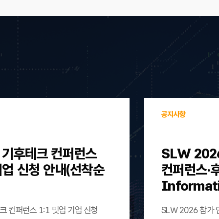
공지사항
울 기후테크 컨퍼런스
SLW 202
 기업 신청 안내(선착순
컨퍼런스·후원)
Informat
크 컨퍼런스 1:1 밋업 기업 신청
SLW 2026 참가