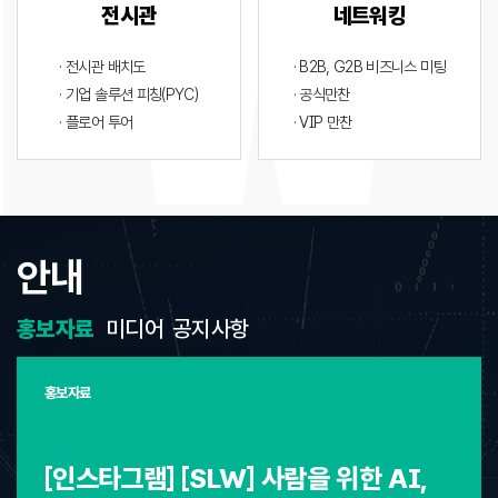
전시관
네트워킹
· 전시관 배치도
· B2B, G2B 비즈니스 미팅
· 기업 솔루션 피칭(PYC)
· 공식만찬
· 플로어 투어
· VIP 만찬
안내
홍보자료
미디어
공지사항
홍보자료
[인스타그램] [SLW] 사람을 위한 AI,