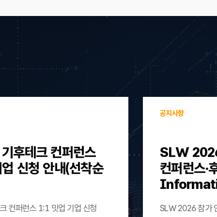
공지사항
울 기후테크 컨퍼런스
SLW 202
 기업 신청 안내(선착순
컨퍼런스·후원)
Informat
크 컨퍼런스 1:1 밋업 기업 신청
SLW 2026 참가