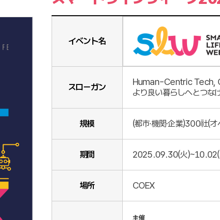
イベント名
Human-Centric Tech,
スローガン
より良い暮らしへとつなげ
規模
(都市·機関·企業)300社(
期間
2025.09.30(火)~10.02
場所
COEX
主催