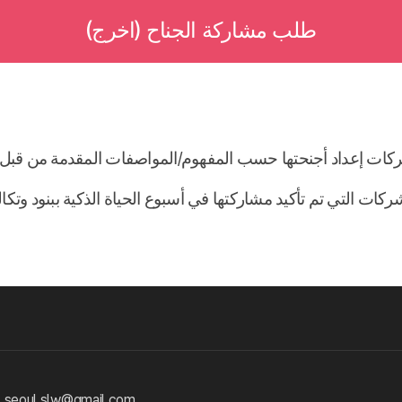
طلب مشاركة الجناح (اخرج)
 seoul.slw@gmail.com