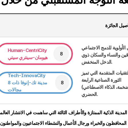
صيل الجائزة
Human-CentriCity
8
عاقين والنساء والسكان ذوي
هيومان-سينتري سيتي
الدخل المنخفض.
قنيات المتقدمة التي تميز
Tech-InnovaCity
الثورة الصناعية الرابعة
8
مدينة تك-إنوفا ذات 8
(ميتافيرس، البيانات الضخمة، الذكاء الاصطناعي) من أجل تطبيقها في مجال الابتكار
مجالات
الحضري.
مدينة الذكية الممتازة والأطراف الثالثة التي ساهمت في الانتشار العالم
المحافظون والخبراء ورجال الأعمال والنشطاء الاجتماعيون والمواطنون