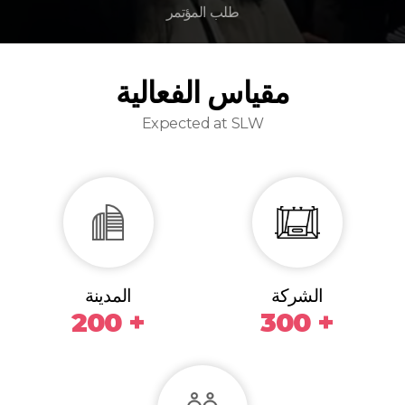
طلب المؤتمر
مقياس الفعالية
Expected at SLW
الشركة
المدينة
200 +
300 +