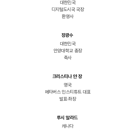
대한민국
디지털도시국 국장
환영사
장광수
대한민국
안양대학교 총장
축사
크리스티나 얀 장
영국
메타버스 인스티튜트 대표
발표·좌장
루시 알라드
캐나다