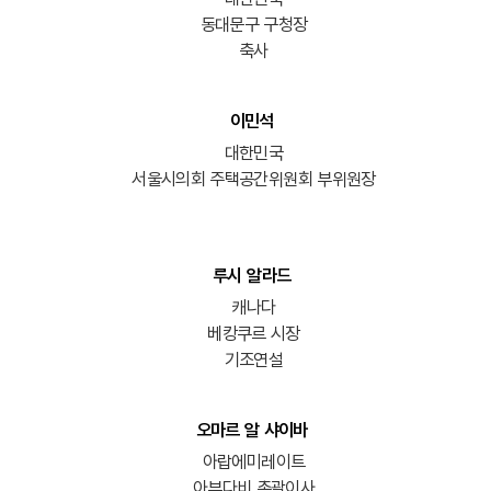
동대문구 구청장
축사
이민석
대한민국
서울시의회 주택공간위원회 부위원장
루시 알라드
캐나다
베캉쿠르 시장
기조연설
오마르 알 샤이바
아랍에미레이트
아부다비 총괄이사