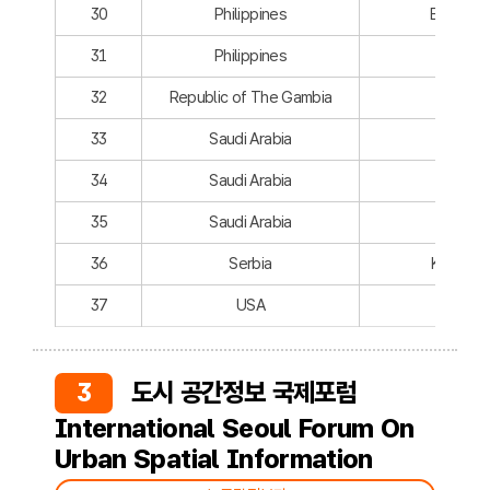
30
Philippines
Baguio C
31
Philippines
Iligan
32
Republic of The Gambia
Brikam
33
Saudi Arabia
Medin
34
Saudi Arabia
Riyad
35
Saudi Arabia
Riyad
36
Serbia
Kraguje
37
USA
Arlingt
3
도시 공간정보 국제포럼
International Seoul Forum On
Urban Spatial Information