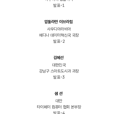
발표-1
압둘라만 이브라힘
사우디아라비아
메디나 데이터혁신국 국장
발표-2
김혜선
대한민국
강남구 스마트도시과 과장
발표-3
샘 션
대만
타이페이 컴퓨터 협회 본부장
발표-4