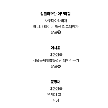
압둘라흐만 이브라힘
사우디아라비아
메디나 데이터 혁신 최고책임자
발표➌
이시윤
대한민국
서울국제개발협력단 책임전문가
발표❹
문명재
대한민국
연세대 교수
좌장