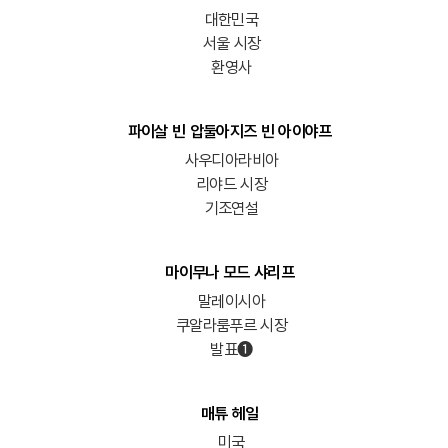
대한민국
서울 시장
환영사
파이살 빈 압둘아지즈 빈 아이야프
사우디아라비아
리야드 시장
기조연설
마이무나 모드 샤리프
말레이시아
쿠알라룸푸르 시장
발표➊
매튜 헤일
미국