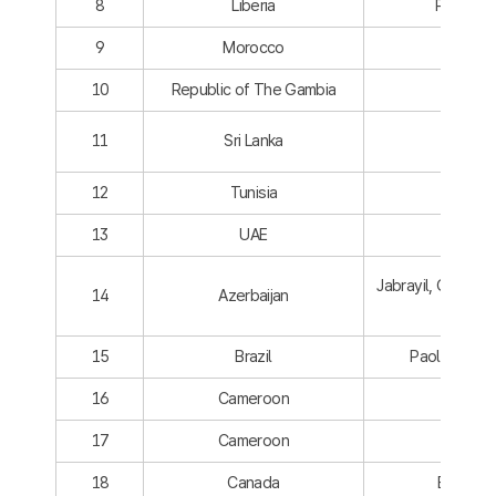
8
Liberia
Paynesvi
9
Morocco
Rabat
10
Republic of The Gambia
Banjul
11
Sri Lanka
Colom
12
Tunisia
Sfax
13
UAE
Sharja
Jabrayil, Gubandl
14
Azerbaijan
distric
15
Brazil
Paolo Itapet
16
Cameroon
Dschan
17
Cameroon
Kumb
18
Canada
Becanco