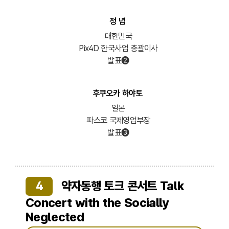
정 념
대한민국
Pix4D 한국사업 총괄이사
발표➋
후쿠오카 하야토
일본
파스코 국제영업부장
발표➌
4
약자동행 토크 콘서트 Talk
Concert with the Socially
Neglected