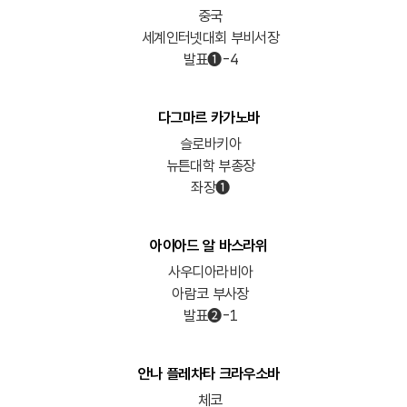
중국
세계인터넷대회 부비서장
발표➊-4
다그마르 카가노바
슬로바키아
뉴튼대학 부총장
좌장➊
아이아드 알 바스라위
사우디아라비아
아람코 부사장
발표➋-1
안나 플레차타 크라우소바
체코