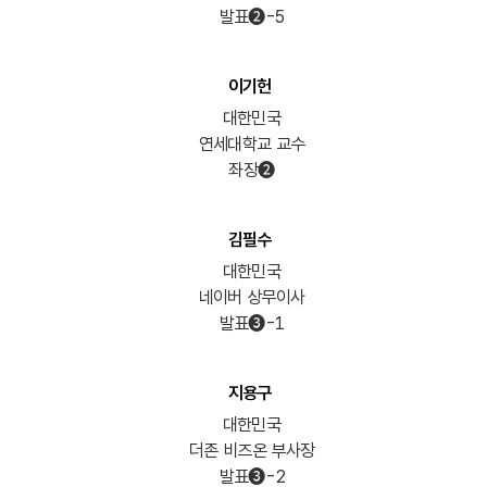
발표➋-5
이기헌
대한민국
연세대학교 교수
좌장➋
김필수
대한민국
네이버 상무이사
발표➌-1
지용구
대한민국
더존 비즈온 부사장
발표➌-2