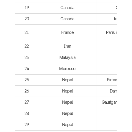
19
Canada
Shawini
20
Canada
trois-Rivi
21
France
Paris Est Marn
22
Iran
Isfaha
23
Malaysia
Miri
24
Morocco
Marrake
25
Nepal
Birtamod Muni
26
Nepal
Damak Munic
27
Nepal
Gauriganj Rural M
28
Nepal
Kankai
29
Nepal
Pokhar