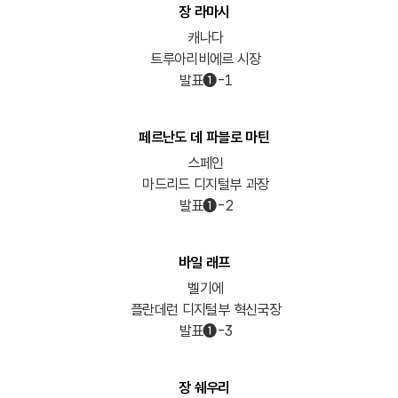
장 라마시
캐나다
트루아리비에르 시장
발표➊-1
페르난도 데 파블로 마틴
스페인
마드리드 디지털부 과장
발표➊-2
바일 래프
벨기에
플란데런 디지털부 혁신국장
발표➊-3
장 쉐우리