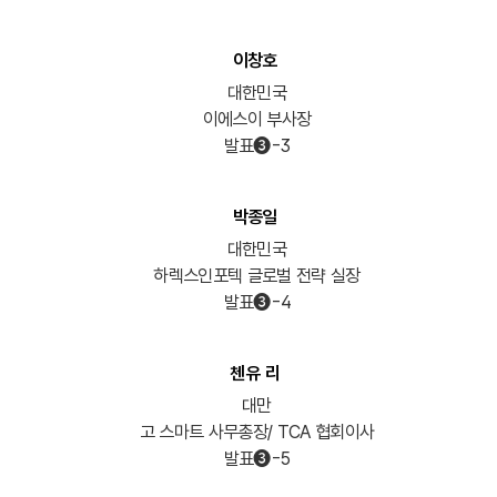
이창호
대한민국
이에스이 부사장
발표➌-3
박종일
대한민국
하렉스인포텍 글로벌 전략 실장
발표➌-4
첸유 리
대만
고 스마트 사무총장/ TCA 협회이사
발표➌-5