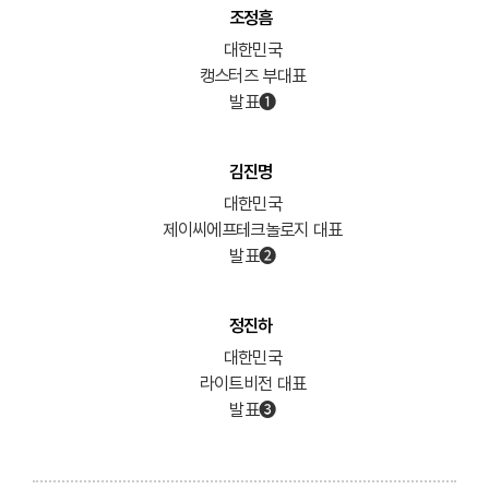
조정흠
대한민국
캥스터즈 부대표
발표➊
김진명
대한민국
제이씨에프테크놀로지 대표
발표➋
정진하
대한민국
라이트비전 대표
발표➌