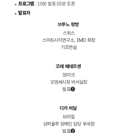
프로그램
: 10분 발표·15분 토론
발표자
브루노 랑방
스위스
스마트시티연구소, IMD 회장
기조연설
코레 페데르센
덴마크
오덴세시장 비서실장
발표➊
디카 비달
브라질
상파울루 장애인 담당 부국장
발표➋