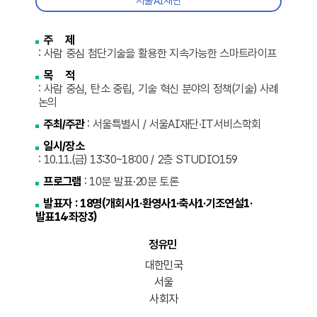
서울AI재단
주 제
: 사람 중심 첨단기술을 활용한 지속가능한 스마트라이프
목 적
: 사람 중심, 탄소 중립, 기술 혁신 분야의 정책(기술) 사례
논의
주최/주관
: 서울특별시 / 서울AI재단·IT서비스학회
일시/장소
: 10.11.(금) 13:30~18:00 / 2층 STUDIO159
프로그램
: 10분 발표·20분 토론
발표자 : 18명(개회사1·환영사1·축사1·기조연설1·
발표14·좌장3)
정유민
대한민국
서울
사회자