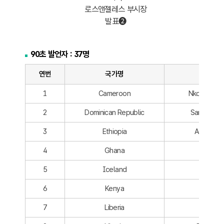
로스앤젤레스 부시장
발표➋
90초 발언자 : 37명
연번
국가명
도시명
1
Cameroon
Nkongsamb
2
Dominican Republic
Santo Dom
3
Ethiopia
Addis Ab
4
Ghana
Tema
5
Iceland
Reykjav
6
Kenya
Momba
7
Liberia
Monrov