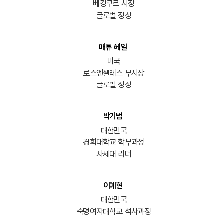
베캉쿠르 시장
글로벌 정상
매튜 헤일
미국
로스엔젤레스 부시장
글로벌 정상
박기범
대한민국
경희대학교 학부과정
차세대 리더
이예현
대한민국
숙명여자대학교 석사과정