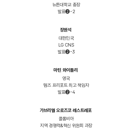
뉴튼대학교 총장
발표➋-2
장원석
대한민국
LG CNS
발표➋-3
마틴 와이틀리
영국
템즈 프리포트 최고 책임자
발표➋-4
가브리엘 오로즈코 레스트레포
콜롬비아
지역 경쟁력&혁신 위원회 과장