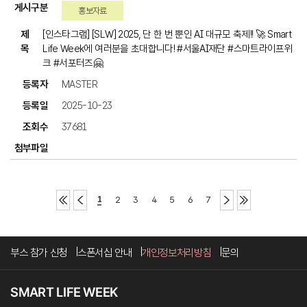
홍보자료
[인스타그램] [SLW] 2025, 단 한 번 뿐인 AI 대규모 축제!! 🚀 Smart
Life Week에 여러분을 초대합니다! #서울AI재단 #스마트라이프위
크 #서포터즈🤗
MASTER
2025-10-23
37681
1
2
3
4
5
6
7
부스 참가 신청
스폰서십 안내
개인정보처리방침
문의