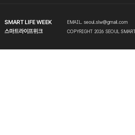
EMAIL. seoul.slw@gmail.com
COPYRIGHT 2026 SEOUL SMART LI