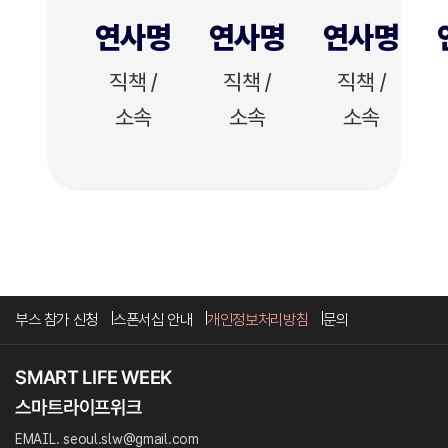
연사명
연사명
연사명
직책 /
직책 /
직책 /
소속
소속
소속
부스 참가 신청
스폰서십 안내
개인정보처리방침
문의
EMAIL. seoul.slw@gmail.com