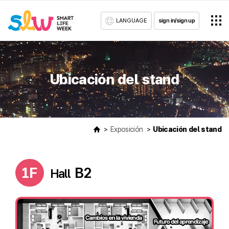
LANGUAGE
sign in/sign up
Ubicación del stand
Exposición
Ubicación del stand
1F
B2
Hall