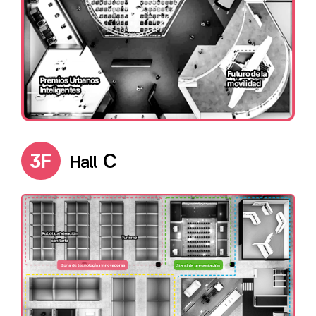
3F
C
Hall