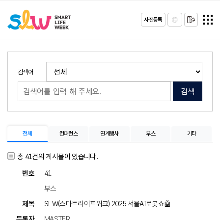
사전등록
검색어
검색
전체
컨퍼런스
연계행사
부스
기타
총
41
건의 게시물이 있습니다.
41
부스
SLW(스마트라이프위크) 2025 서울AI로봇쇼🤖
MASTER